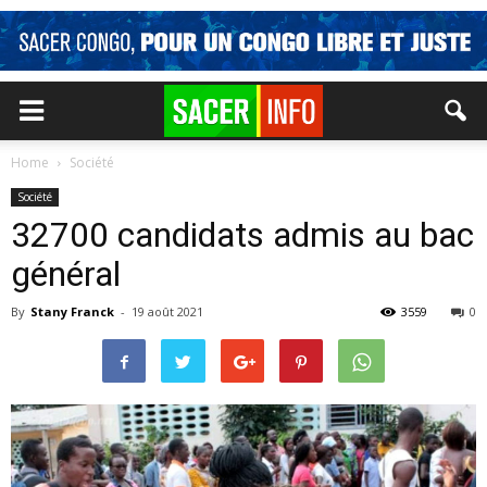
Home
Société
Société
32700 candidats admis au bac
général
By
Stany Franck
-
19 août 2021
3559
0