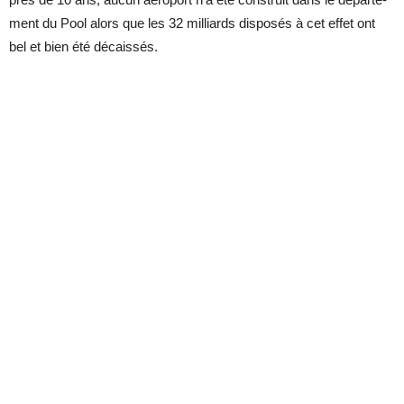
ment du Pool alors que les 32 mil­liards dis­po­sés à cet ef­fet ont
bel et bien été dé­cais­sés.