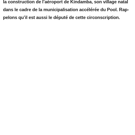
la construc­tion de l’aé­ro­port de Kin­damba, son vil­lage na­tal
dans le cadre de la mu­ni­ci­pa­li­sa­tion ac­cé­lé­rée du Pool. Rap­
pe­lons qu’il est aussi le dé­puté de cette cir­cons­crip­tion.