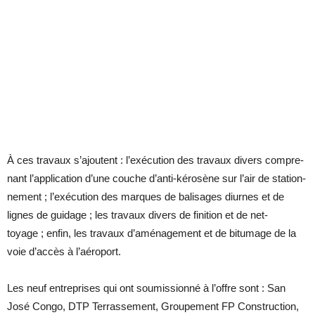
À ces tra­vaux s’ajoutent : l’exé­cu­tion des tra­vaux di­vers com­pre­
nant l’ap­pli­ca­tion d’une couche d’anti-ké­ro­sène sur l’air de sta­tion­
ne­ment ; l’exé­cu­tion des marques de ba­li­sages diurnes et de
lignes de gui­dage ; les tra­vaux di­vers de fi­ni­tion et de net­
toyage ; en­fin, les tra­vaux d’amé­na­ge­ment et de bi­tu­mage de la
voie d’ac­cès à l’aé­ro­port.
Les neuf en­tre­prises qui ont sou­mis­sionné à l’offre sont : San
José Congo, DTP Ter­ras­se­ment, Grou­pe­ment FP Construc­tion,