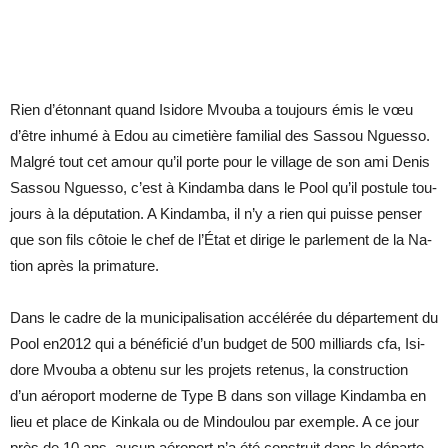
Rien d’éton­nant quand Isi­dore Mvouba a tou­jours émis le vœu
d’être in­humé à Edou au ci­me­tière fa­mi­lial des Sas­sou Nguesso.
Mal­gré tout cet amour qu’il porte pour le vil­lage de son ami De­nis
Sas­sou Nguesso, c’est à Kin­damba dans le Pool qu’il pos­tule tou­
jours à la dé­pu­ta­tion. A Kin­damba, il n’y a rien qui puisse pen­ser
que son fils cô­toie le chef de l’État et di­rige le par­le­ment de la Na­
tion après la pri­ma­ture.
Dans le cadre de la mu­ni­ci­pa­li­sa­tion ac­cé­lé­rée du dé­par­te­ment du
Pool en2012 qui a bé­né­fi­cié d’un bud­get de 500 mil­liards cfa, Isi­
dore Mvouba a ob­tenu sur les pro­jets re­te­nus, la construc­tion
d’un aé­ro­port mo­derne de Type B dans son vil­lage Kin­damba en
lieu et place de Kin­kala ou de Min­dou­lou par exemple. A ce jour
près de 10 ans, au­cun aé­ro­port n’a été construit dans le dé­par­te­