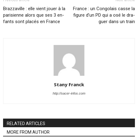
Braz­za­ville : elle vient jouer à la
France : un Congo­lais casse la
pa­ri­sienne alors que ses 3 en­
fi­gure d’un PD qui a osé le dra­
fants sont pla­cés en France
guer dans un train
Stany Franck
http://sacer-infos.com
RELATED ARTICLES
MORE FROM AUTHOR