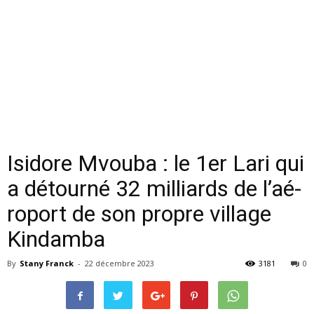
Isi­dore Mvouba : le 1er Lari qui
a dé­tourné 32 mil­liards de l’aé­
ro­port de son propre vil­lage
Kin­damba
By
Stany Franck
-
22 décembre 2023
3181
0