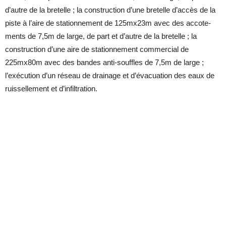
d’autre de la bre­telle ; la construc­tion d’une bre­telle d’ac­cès de la
piste à l’aire de sta­tion­ne­ment de 125mx23m avec des ac­co­te­
ments de 7,5m de large, de part et d’autre de la bre­telle ; la
construc­tion d’une aire de sta­tion­ne­ment com­mer­cial de
225mx80m avec des bandes anti-souffles de 7,5m de large ;
l’exé­cu­tion d’un ré­seau de drai­nage et d’éva­cua­tion des eaux de
ruis­sel­le­ment et d’in­fil­tra­tion.