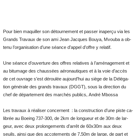
Pour bien ma­quiller son dé­tour­ne­ment et pas­ser in­aperçu via les
Grands Tra­vaux de son ami Jean Jacques Bouya, Mvouba a ob­
tenu l’or­ga­ni­sa­tion d’une séance d’ap­pel d’offre y re­la­tif.
Une séance d’ou­ver­ture des offres re­la­tives à l’amé­na­ge­ment et
au bi­tu­mage des chaus­sées aé­ro­nau­tiques et à la voie d’ac­cès
de cet ou­vrage s’est dé­rou­lée au­jour­d’hui au siège de la Dé­lé­ga­
tion gé­né­rale des grands tra­vaux (DGGT), sous la di­rec­tion du
chef de dé­par­te­ment des mar­chés pu­blics, An­dré Mbossa
Les tra­vaux à réa­li­ser concernent : la construc­tion d’une piste ca­
li­brée au Boeing 737-300, de 2km de lon­gueur et de 30m de lar­
geur, avec deux pro­lon­ge­ments d’ar­rêt de 60x30m aux deux
seuils, ainsi que des ac­co­te­ments de 7,50m de large, de part et