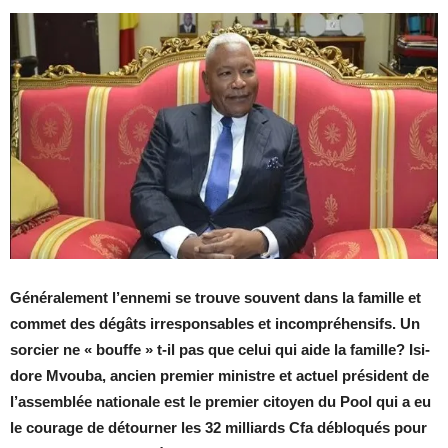
Gé­né­ra­le­ment l’en­nemi se trouve sou­vent dans la fa­mille et
com­met des dé­gâts ir­res­pon­sables et in­com­pré­hen­sifs. Un
sor­cier ne « bouffe » t-il pas que ce­lui qui aide la fa­mille? Isi­
dore Mvouba, an­cien pre­mier mi­nistre et ac­tuel pré­sident de
l’as­sem­blée na­tio­nale est le pre­mier ci­toyen du Pool qui a eu
le cou­rage de dé­tour­ner les 32 mil­liards Cfa dé­blo­qués pour