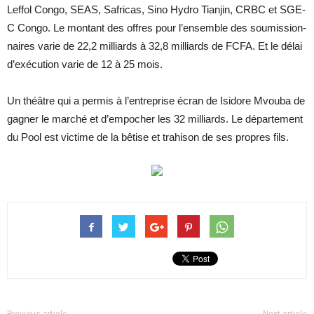
Lef­fol Congo, SEAS, Sa­fri­cas, Sino Hy­dro Tian­jin, CRBC et SGE-
C Congo. Le mon­tant des offres pour l’en­semble des sou­mis­sion­
naires va­rie de 22,2 mil­liards à 32,8 mil­liards de FCFA. Et le dé­lai
d’exé­cu­tion va­rie de 12 à 25 mois.
Un théâtre qui a per­mis à l’en­tre­prise écran de Isi­dore Mvouba de
ga­gner le mar­ché et d’em­po­cher les 32 mil­liards. Le dé­par­te­ment
du Pool est vic­time de la bê­tise et tra­hi­son de ses propres fils.
Previous article
Next article