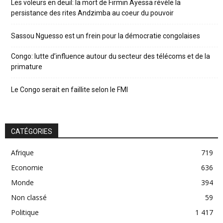
Les voleurs en deuil: la mort de Firmin Ayessa révèle la
persistance des rites Andzimba au coeur du pouvoir
Sassou Nguesso est un frein pour la démocratie congolaises
Congo: lutte d’influence autour du secteur des télécoms et de la
primature
Le Congo serait en faillite selon le FMI
CATÉGORIES
Afrique
719
Economie
636
Monde
394
Non classé
59
Politique
1 417