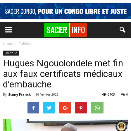
Home
Politique
Politique
Hugues Ngouolondele met fin
aux faux certificats médicaux
d’embauche
By
Stany Franck
-
16 février 2023
3103
0