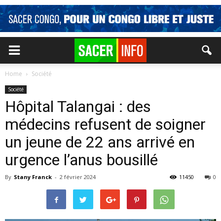
Home
Société
Société
Hôpital Talangai : des
médecins refusent de soigner
un jeune de 22 ans arrivé en
urgence l’anus bousillé
By
Stany Franck
-
2 février 2024
11450
0