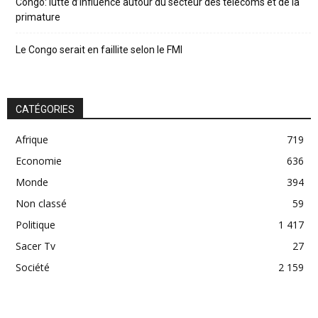
Congo: lutte d’influence autour du secteur des télécoms et de la
primature
Le Congo serait en faillite selon le FMI
CATÉGORIES
Afrique
719
Economie
636
Monde
394
Non classé
59
Politique
1 417
Sacer Tv
27
Société
2 159