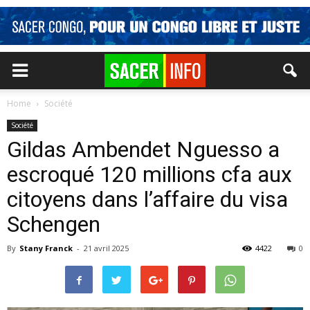
Home
Société
Société
Gildas Ambendet Nguesso a
escroqué 120 millions cfa aux
citoyens dans l’affaire du visa
Schengen
By
Stany Franck
-
21 avril 2025
4422
0