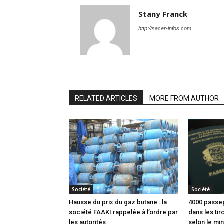
Stany Franck
http://sacer-infos.com
RELATED ARTICLES
MORE FROM AUTHOR
Société
Société
Hausse du prix du gaz butane : la
4000 passep
société FAAKI rappelée à l’ordre par
dans les tir
les autorités
selon le min