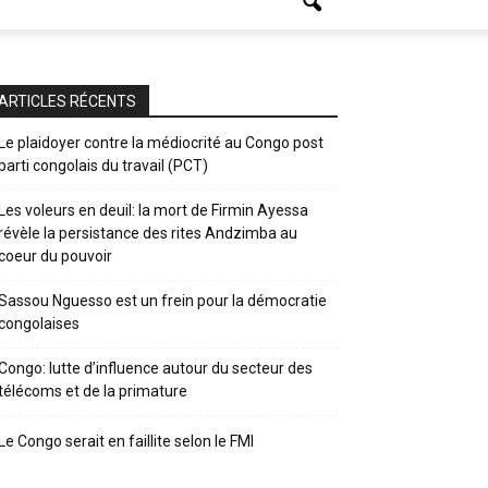
ARTICLES RÉCENTS
Le plaidoyer contre la médiocrité au Congo post
parti congolais du travail (PCT)
Les voleurs en deuil: la mort de Firmin Ayessa
révèle la persistance des rites Andzimba au
coeur du pouvoir
Sassou Nguesso est un frein pour la démocratie
congolaises
Congo: lutte d’influence autour du secteur des
télécoms et de la primature
Le Congo serait en faillite selon le FMI