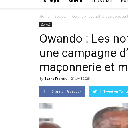
AFRIQUE
MONDE
ECONOMIE
POL
Home
Société
Owando : Les notables s’opposent
Société
Owando : Les no
une campagne d’a
maçonnerie et m
By
Stany Franck
-
21 avril 2025
Share on Facebook
Tweet on Twitt