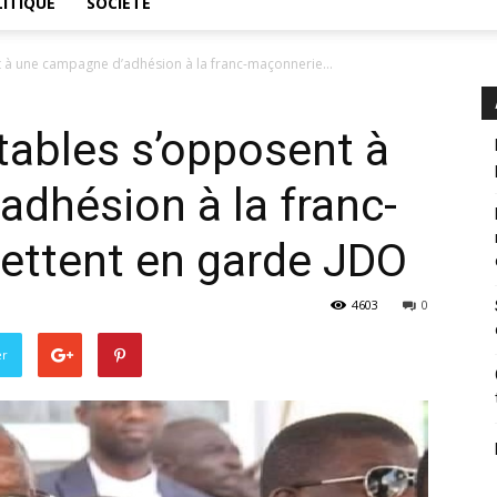
ITIQUE
SOCIÉTÉ
 à une campagne d’adhésion à la franc-maçonnerie...
tables s’opposent à
dhésion à la franc-
ettent en garde JDO
4603
0
er