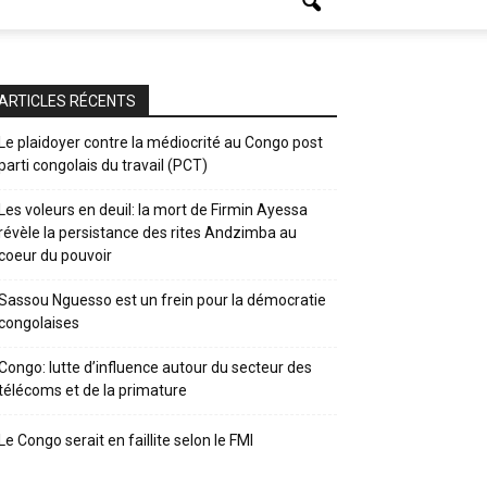
ARTICLES RÉCENTS
Le plaidoyer contre la médiocrité au Congo post
parti congolais du travail (PCT)
Les voleurs en deuil: la mort de Firmin Ayessa
révèle la persistance des rites Andzimba au
coeur du pouvoir
Sassou Nguesso est un frein pour la démocratie
congolaises
Congo: lutte d’influence autour du secteur des
télécoms et de la primature
Le Congo serait en faillite selon le FMI