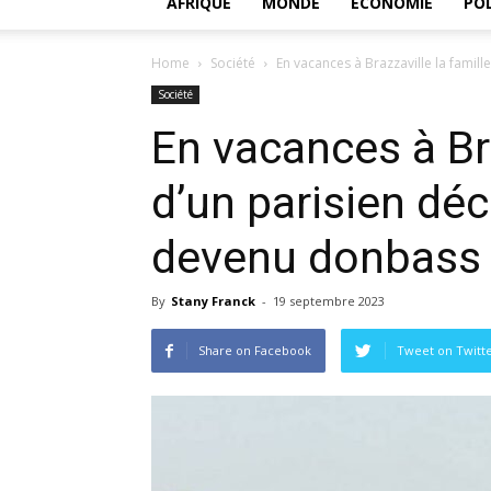
AFRIQUE
MONDE
ECONOMIE
POL
Home
Société
En vacances à Brazzaville la famille
Société
En vacances à Bra
d’un parisien déc
devenu donbass
By
Stany Franck
-
19 septembre 2023
Share on Facebook
Tweet on Twitt