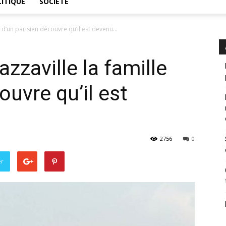
ITIQUE
SOCIÉTÉ
 d’un parisien découvre qu’il est devenu...
zzaville la famille
ouvre qu’il est
2756
0
er