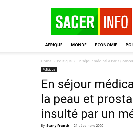
SACER
AFRIQUE
MONDE
ECONOMIE
POL
Home
Politique
En séjour médical à Paris ( cancer
Politique
En séjour médical
la peau et prosta
insulté par un mé
By
Stany Franck
-
21 décembre 2020