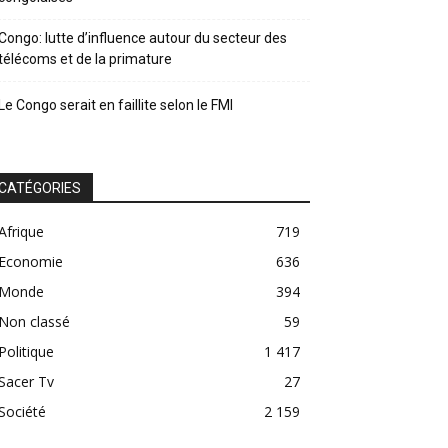
Congo: lutte d’influence autour du secteur des
télécoms et de la primature
Le Congo serait en faillite selon le FMI
CATÉGORIES
Afrique
719
Economie
636
Monde
394
Non classé
59
Politique
1 417
Sacer Tv
27
Société
2 159