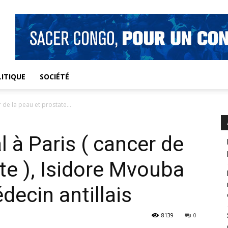
ITIQUE
SOCIÉTÉ
 de la peau et prostate...
 à Paris ( cancer de
te ), Isidore Mvouba
decin antillais
8139
0