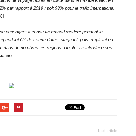
rictions de voyage mises en place dans le monde entier, en
% par rapport à 2019 ; soit 98% pour le trafic international
CI.
rafic de passagers a connu un rebond modéré pendant la
cependant été de courte durée, stagnant, puis empirant en
n dans de nombreuses régions a incité à réintroduire des
sienne.
Next article