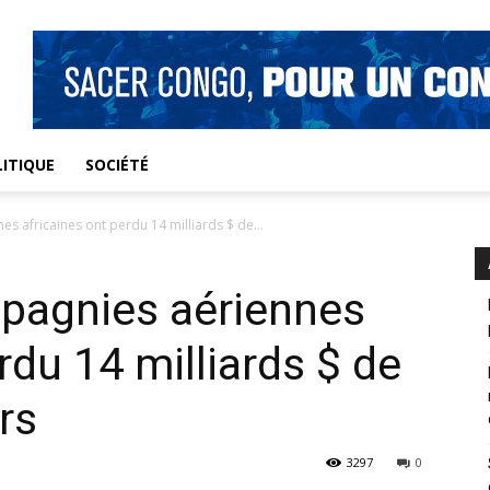
ITIQUE
SOCIÉTÉ
s africaines ont perdu 14 milliards $ de...
mpagnies aériennes
rdu 14 milliards $ de
rs
3297
0