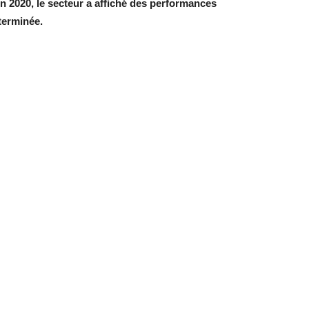
. En 2020, le secteur a affiché des performances
 terminée.