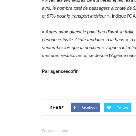
«
Avec les fermetures de frontières et les rest
avril, le nombre total de passagers a chuté de 92
et 87% pour le transport intérieur
», indique l’OA
«
Après avoir atteint le point bas d’avril, le t
période estivale. Cette tendance à la hausse a 
septembre lorsque la deuxième vague d’infectio
mesures restrictives
», se désole l’Agence onu
Par agenceecofin
SHARE
Facebook
Twitter
Previous article