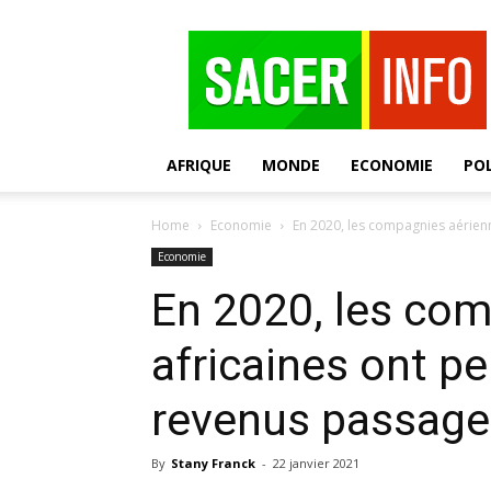
SACER
AFRIQUE
MONDE
ECONOMIE
POL
Home
Economie
En 2020, les compagnies aérienne
Economie
En 2020, les co
africaines ont pe
revenus passage
By
Stany Franck
-
22 janvier 2021