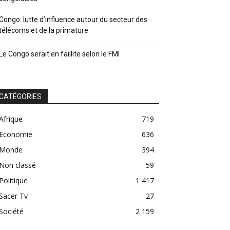
Congo: lutte d’influence autour du secteur des
télécoms et de la primature
Le Congo serait en faillite selon le FMI
CATÉGORIES
Afrique
719
Economie
636
Monde
394
Non classé
59
Politique
1 417
Sacer Tv
27
Société
2 159