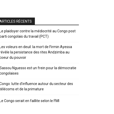
ARTICLES RÉCENTS
Le plaidoyer contre la médiocrité au Congo post
parti congolais du travail (PCT)
Les voleurs en deuil: la mort de Firmin Ayessa
révèle la persistance des rites Andzimba au
coeur du pouvoir
Sassou Nguesso est un frein pour la démocratie
congolaises
Congo: lutte d’influence autour du secteur des
télécoms et de la primature
Le Congo serait en faillite selon le FMI