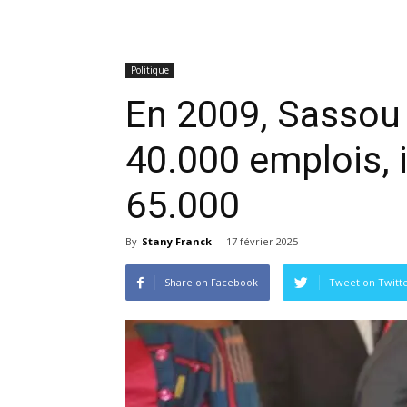
Politique
En 2009, Sassou 
40.000 emplois, i
65.000
By
Stany Franck
-
17 février 2025
Share on Facebook
Tweet on Twitt