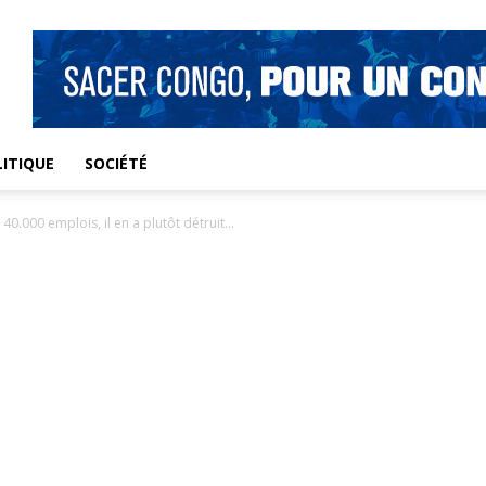
ITIQUE
SOCIÉTÉ
0.000 emplois, il en a plutôt détruit...