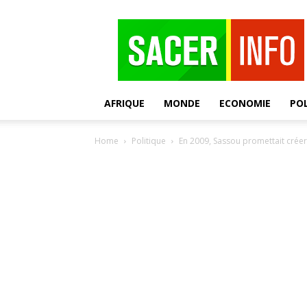
SACER
AFRIQUE
MONDE
ECONOMIE
POL
Home
Politique
En 2009, Sassou promettait créer 4