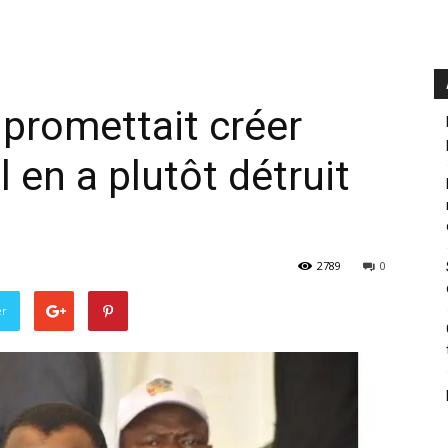
promettait créer
l en a plutôt détruit
2789
0
er