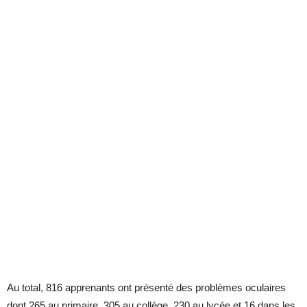
Au total, 816 apprenants ont présenté des problèmes oculaires
dont 265 au primaire, 305 au collège, 230 au lycée et 16 dans les