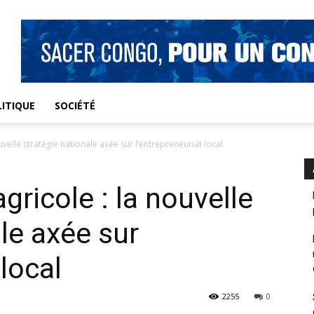
ITIQUE
SOCIÉTÉ
elle stratégie nationale axée sur l’entrepreneuriat local
ricole : la nouvelle
le axée sur
 local
2255
0