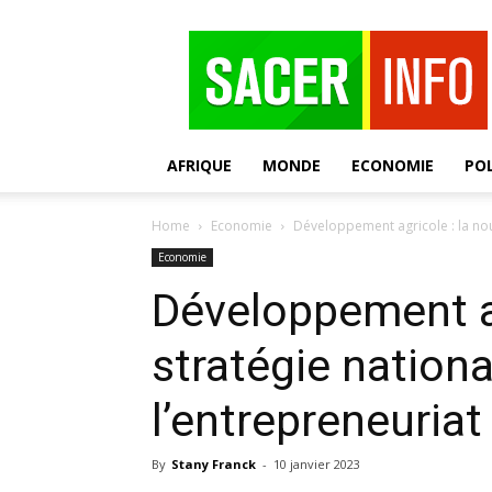
SACER
AFRIQUE
MONDE
ECONOMIE
POL
Home
Economie
Développement agricole : la nouv
Economie
Développement ag
stratégie nationa
l’entrepreneuriat
By
Stany Franck
-
10 janvier 2023