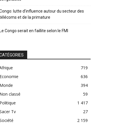
Congo: lutte d’influence autour du secteur des
télécoms et de la primature
Le Congo serait en faillite selon le FMI
CATÉGORIES
Afrique
719
Economie
636
Monde
394
Non classé
59
Politique
1 417
Sacer Tv
27
Société
2 159