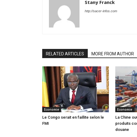
Stany Franck
http://sacer-infos.com
RELATED ARTICLES
MORE FROM AUTHOR
Economie
Economie
Le Congo serait en faillite selon le
La Chine ou
FMI
produits co
douane