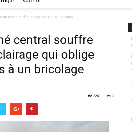
ITIQUE
SOCIÉTÉ
 d’un manque d’éclairage qui oblige certains...
hé central souffre
lairage qui oblige
s à un bricolage
2262
0
er