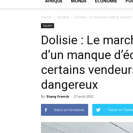
AFRIQUE
MONDE
ECONOMIE
POL
Home
Société
Dolisie : Le marché central souffre
Société
Dolisie : Le marc
d’un manque d’éc
certains vendeur
dangereux
By
Stany Franck
-
27 août 2022
Share on Facebook
Tweet on Twitt