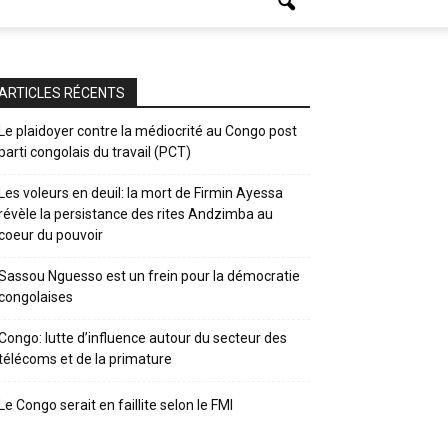
ARTICLES RÉCENTS
Le plaidoyer contre la médiocrité au Congo post
parti congolais du travail (PCT)
Les voleurs en deuil: la mort de Firmin Ayessa
révèle la persistance des rites Andzimba au
coeur du pouvoir
Sassou Nguesso est un frein pour la démocratie
congolaises
Congo: lutte d’influence autour du secteur des
télécoms et de la primature
Le Congo serait en faillite selon le FMI