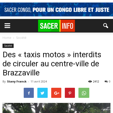
Home
Société
Société
Des « taxis motos » interdits
de circuler au centre-ville de
Brazzaville
By
Stany Franck
-
11 avril 2024
2412
0