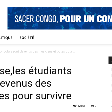
ITIQUE
SOCIÉTÉ
ongolais sont devenus des musiciens et putes pour...
se,les étudiants
devenus des
es pour survivre
12155
0