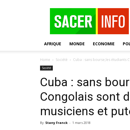
SACER
AFRIQUE
MONDE
ECONOMIE
POL
Home
Société
Cuba : sans bourse,les étudiants C
Société
Cuba : sans bour
Congolais sont 
musiciens et put
By
Stany Franck
-
1 mars 2018