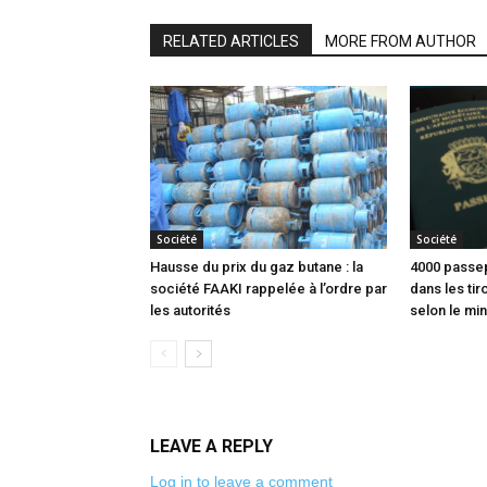
RELATED ARTICLES
MORE FROM AUTHOR
Société
Société
Hausse du prix du gaz butane : la
4000 passep
société FAAKI rappelée à l’ordre par
dans les tir
les autorités
selon le min
LEAVE A REPLY
Log in to leave a comment