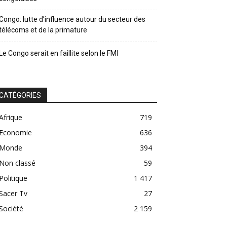
Congo: lutte d’influence autour du secteur des
télécoms et de la primature
Le Congo serait en faillite selon le FMI
CATÉGORIES
Afrique
719
Economie
636
Monde
394
Non classé
59
Politique
1 417
Sacer Tv
27
Société
2 159