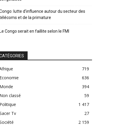
Congo: lutte d’influence autour du secteur des
télécoms et de la primature
Le Congo serait en faillite selon le FMI
CATÉGORIES
Afrique
719
Economie
636
Monde
394
Non classé
59
Politique
1 417
Sacer Tv
27
Société
2 159