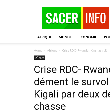
SACER
AFRIQUE
MONDE
ECONOMIE
POL
Home
Afrique
Crise RDC- Rwanda : Kinshasa démen
Afrique
Crise RDC- Rwan
dément le survol
Kigali par deux d
chasse