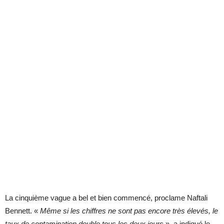
La cinquième vague a bel et bien commencé, proclame Naftali
Bennett. «
Même si les chiffres ne sont pas encore très élevés, le
taux de contamination double tous les deux jours
», a indiqué le