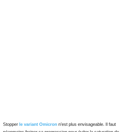
Stopper
le variant Omicron
n’est plus envisageable. Il faut
néanmoins freiner sa progression pour éviter la saturation de