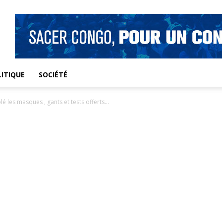
ITIQUE
SOCIÉTÉ
lé les masques , gants et tests offerts...