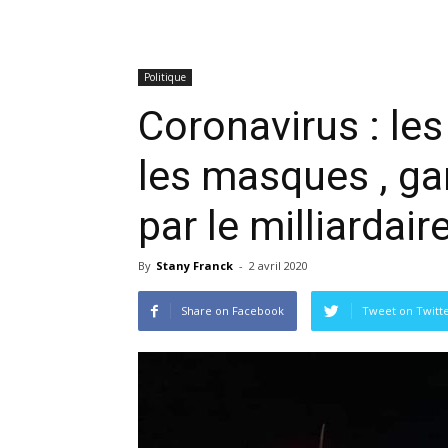
Politique
Coronavirus : les
les masques , gan
par le milliardai
By
Stany Franck
-
2 avril 2020
Share on Facebook
Tweet on Twitt