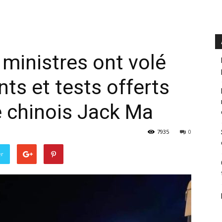
 ministres ont volé
ts et tests offerts
re chinois Jack Ma
7935
0
er