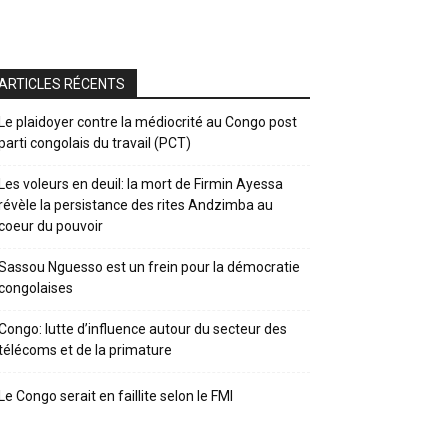
ARTICLES RÉCENTS
Le plaidoyer contre la médiocrité au Congo post
parti congolais du travail (PCT)
Les voleurs en deuil: la mort de Firmin Ayessa
révèle la persistance des rites Andzimba au
coeur du pouvoir
Sassou Nguesso est un frein pour la démocratie
congolaises
Congo: lutte d’influence autour du secteur des
télécoms et de la primature
Le Congo serait en faillite selon le FMI