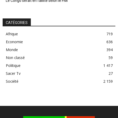
Le Congo serait en faillite selon le FMI
CATÉGORIES
Afrique
719
Economie
636
Monde
394
Non classé
59
Politique
1 417
Sacer Tv
27
Société
2 159