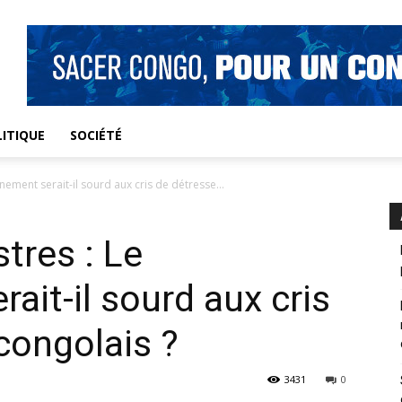
ITIQUE
SOCIÉTÉ
nement serait-il sourd aux cris de détresse...
tres : Le
ait-il sourd aux cris
congolais ?
3431
0