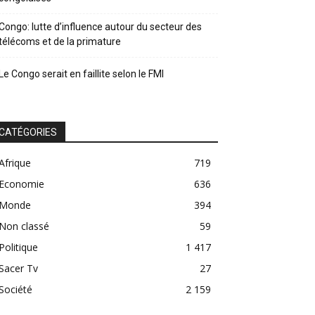
Congo: lutte d’influence autour du secteur des
télécoms et de la primature
Le Congo serait en faillite selon le FMI
CATÉGORIES
Afrique
719
Economie
636
Monde
394
Non classé
59
Politique
1 417
Sacer Tv
27
Société
2 159