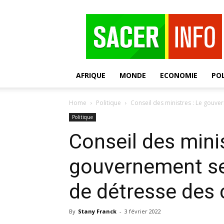
SACER
AFRIQUE
MONDE
ECONOMIE
POL
Home
Politique
Conseil des ministres : Le gouver
Politique
Conseil des minis
gouvernement ser
de détresse des 
By
Stany Franck
-
3 février 2022