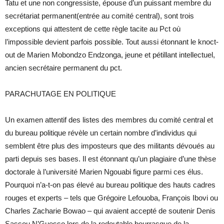
Tatu et une non congressiste, épouse d’un puissant membre du
secrétariat permanent(entrée au comité central), sont trois
exceptions qui attestent de cette règle tacite au Pct où
l’impossible devient parfois possible. Tout aussi étonnant le knoct-
out de Marien Mobondzo Endzonga, jeune et pétillant intellectuel,
ancien secrétaire permanent du pct.
PARACHUTAGE EN POLITIQUE
Un examen attentif des listes des membres du comité central et
du bureau politique révèle un certain nombre d’individus qui
semblent être plus des imposteurs que des militants dévoués au
parti depuis ses bases. Il est étonnant qu’un plagiaire d’une thèse
doctorale à l’université Marien Ngouabi figure parmi ces élus.
Pourquoi n’a-t-on pas élevé au bureau politique des hauts cadres
rouges et experts – tels que Grégoire Lefouoba, François Ibovi ou
Charles Zacharie Bowao – qui avaient accepté de soutenir Denis
Sassou N’Guesso lors de la redoutable bourrasque de la