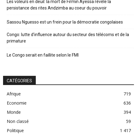
Les voleurs en deuil: la mort de Firmin Ayessa révèle la
persistance des rites Andzimba au coeur du pouvoir
Sassou Nguesso est un frein pour la démocratie congolaises
Congo: lutte d’influence autour du secteur des télécoms et de la
primature
Le Congo serait en faillite selon le FMI
CATÉGORIES
Afrique
719
Economie
636
Monde
394
Non classé
59
Politique
1 417