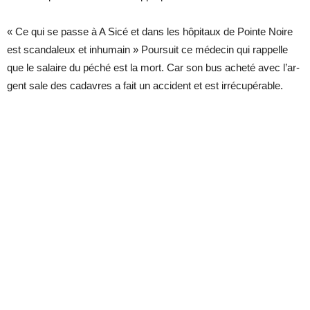
« Ce qui se passe à A Sicé et dans les hô­pi­taux de Pointe Noire
est scan­da­leux et in­hu­main » Pour­suit ce mé­de­cin qui rap­pelle
que le sa­laire du pé­ché est la mort. Car son bus acheté avec l’ar­
gent sale des ca­davres a fait un ac­ci­dent et est ir­ré­cu­pé­rable.