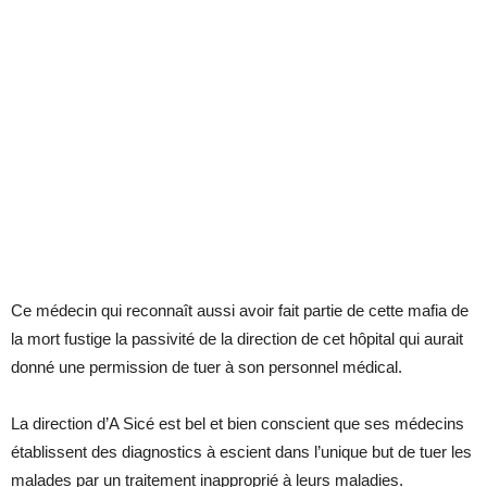
Ce mé­de­cin qui re­con­naît aussi avoir fait par­tie de cette ma­fia de
la mort fus­tige la pas­si­vité de la
di­rec­tion de cet hô­pi­tal qui au­rait
donné une per­mis­sion de tuer à son per­son­nel mé­di­cal.
La di­rec­tion d’A Sicé est bel et bien conscient que ses mé­de­cins
éta­blissent des diag­nos­tics à es­cient dans l’unique but de tuer les
ma­lades par un trai­te­ment in­ap­pro­prié à leurs ma­la­dies.