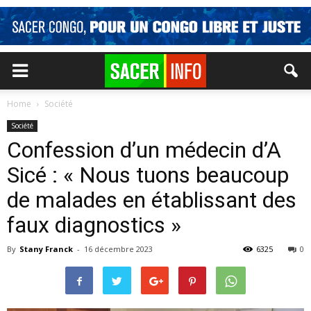
Home
Société
Société
Confes­sion d’un mé­de­cin d’A
Sicé : « Nous tuons beau­coup
de ma­lades en éta­blis­sant des
faux diag­nos­tics »
By
Stany Franck
-
16 décembre 2023
6325
0