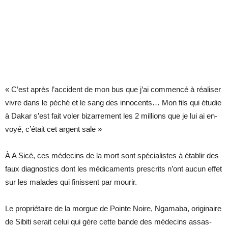
« C’est après l’ac­ci­dent de mon bus que j’ai com­mencé à réa­li­ser
vivre dans le pé­ché et le sang des in­no­cents… Mon fils qui étu­die
à Da­kar s’est fait vo­ler bi­zar­re­ment les 2 mil­lions que je lui ai en­
voyé, c’était cet ar­gent sale »
À A Sicé, ces mé­de­cins de la mort sont spé­cia­listes à éta­blir des
faux diag­nos­tics dont les mé­di­ca­ments pres­crits n’ont au­cun ef­fet
sur les ma­lades qui fi­nissent par mou­rir.
Le pro­prié­taire de la morgue de Pointe Noire, Nga­maba, ori­gi­naire
de Si­biti se­rait ce­lui qui gère cette bande des mé­de­cins as­sas­