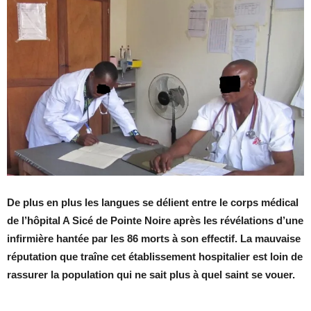
De plus en plus les langues se dé­lient entre le corps mé­di­cal
de l’hô­pi­tal A Sicé de Pointe Noire après les ré­vé­la­tions d’une
in­fir­mière han­tée par les 86 morts à son ef­fec­tif. La mau­vaise
ré­pu­ta­tion que traîne cet éta­blis­se­ment hos­pi­ta­lier est loin de
ras­su­rer la po­pu­la­tion qui ne sait plus à quel saint se vouer.