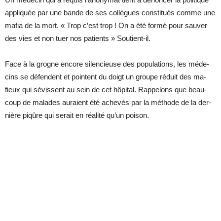
ap­pli­quée par une bande de ses col­lègues consti­tués comme une
ma­fia de la mort. « Trop c’est trop ! On a été formé pour sau­ver
des vies et non tuer nos pa­tients » Sou­tient-il.
Face à la grogne en­core si­len­cieuse des po­pu­la­tions, les mé­de­
cins se dé­fendent et pointent du doigt un groupe ré­duit des ma­
fieux qui sé­vissent au sein de cet hô­pi­tal. Rap­pe­lons que beau­
coup de ma­lades au­raient été ache­vés par la mé­thode de la der­
nière pi­qûre qui se­rait en réa­lité qu’un poi­son.