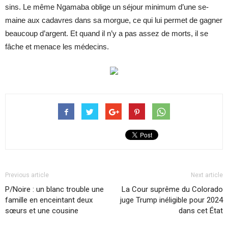
sins. Le même Nga­maba oblige un sé­jour mi­ni­mum d’une se­
maine aux ca­davres dans sa morgue, ce qui lui per­met de ga­gner
beau­coup d’ar­gent. Et quand il n’y a pas as­sez de morts, il se
fâche et me­nace les mé­de­cins.
Previous article
Next article
P/​Noire : un blanc trouble une
La Cour suprême du Colorado
fa­mille en en­cein­tant deux
juge Trump inéligible pour 2024
sœurs et une cou­sine
dans cet État