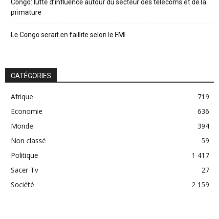
Congo: lutte d’influence autour du secteur des télécoms et de la
primature
Le Congo serait en faillite selon le FMI
CATÉGORIES
Afrique
719
Economie
636
Monde
394
Non classé
59
Politique
1 417
Sacer Tv
27
Société
2 159