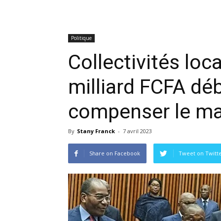
Politique
Collectivités loc
milliard FCFA dé
compenser le ma
By
Stany Franck
-
7 avril 2023
Share on Facebook
Tweet on Twitt