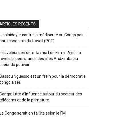
ARTICLES RÉCENTS
Le plaidoyer contre la médiocrité au Congo post
parti congolais du travail (PCT)
Les voleurs en deuil: la mort de Firmin Ayessa
révèle la persistance des rites Andzimba au
coeur du pouvoir
Sassou Nguesso est un frein pour la démocratie
congolaises
Congo: lutte d’influence autour du secteur des
télécoms et de la primature
Le Congo serait en faillite selon le FMI