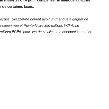
3 un milliard FCFA pour compenser le manque à gagner
n de certaines taxes.
eçues, Brazzaville devrait avoir un manque à gagner de
e supprimée et Pointe-Noire 350 millions FCFA. Le
illiard FCFA pour les deux villes »
, a annoncé le chef du