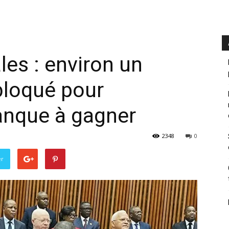
ales : environ un
bloqué pour
nque à gagner
2348
0
er