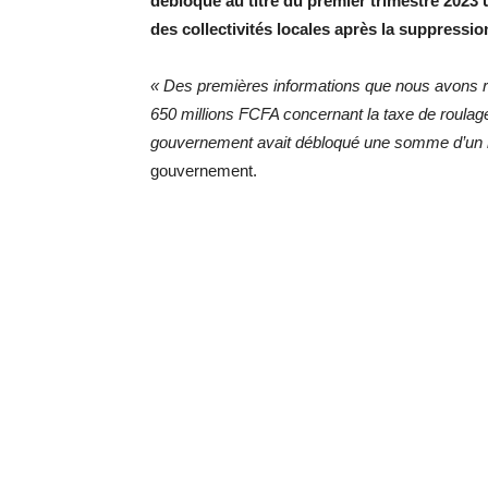
débloqué au titre du premier trimestre 202
des collectivités locales après la suppressio
« Des premières informations que nous avons r
650 millions FCFA concernant la taxe de roulag
gouvernement avait débloqué une somme d’un m
gouvernement.