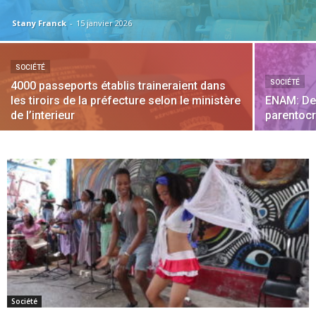
Stany Franck
-
15 janvier 2026
SOCIÉTÉ
SOCIÉTÉ
4000 passeports établis traineraient dans
les tiroirs de la préfecture selon le ministère
ENAM: De
de l’interieur
parentocr
Société