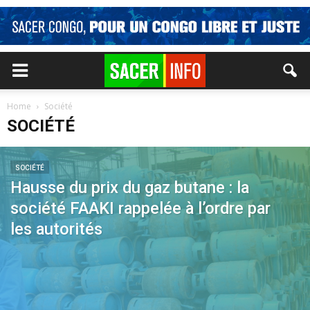
Home
Société
SOCIÉTÉ
SOCIÉTÉ
Hausse du prix du gaz butane : la
société FAAKI rappelée à l’ordre par
les autorités