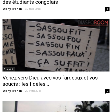
des étudiants congolais
Stany Franck
-
30 mai 2018
1
Société
Venez vers Dieu avec vos fardeaux et vos
soucis : les fidèles...
Stany Franck
-
20 avril 2018
0