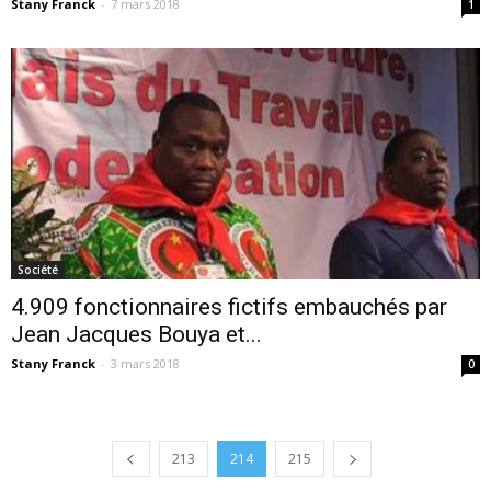
Stany Franck
-
7 mars 2018
1
Société
4.909 fonctionnaires fictifs embauchés par
Jean Jacques Bouya et...
Stany Franck
-
3 mars 2018
0
213
214
215