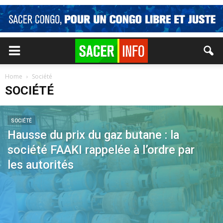
Home
Société
SOCIÉTÉ
SOCIÉTÉ
Hausse du prix du gaz butane : la
société FAAKI rappelée à l’ordre par
les autorités