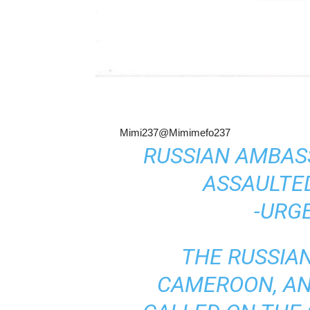
Mimi237
@Mimimefo237
RUSSIAN AMBA
ASSAULTE
-URG
THE RUSSIA
CAMEROON, AN