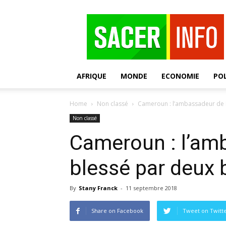
SACER
AFRIQUE
MONDE
ECONOMIE
POL
Home
Non classé
Cameroun : l’ambassadeur de R
Non classé
Cameroun : l’am
blessé par deux 
By
Stany Franck
-
11 septembre 2018
Share on Facebook
Tweet on Twitt