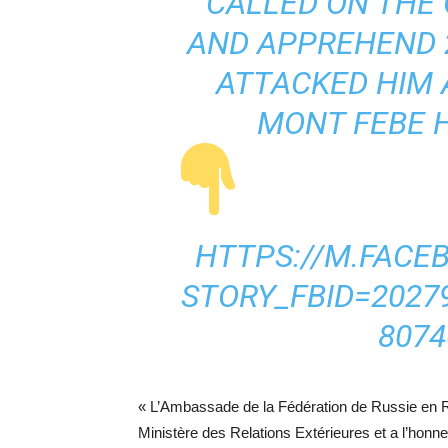
CALLED ON THE 
AND APPREHEND 
ATTACKED HIM 
MONT FEBE 
HTTPS://
M.FACE
STOR
Y_FBID=2027
807
« L’Ambassade de la Fédération de Russie en
Ministère des Relations Extérieures et a l’honn