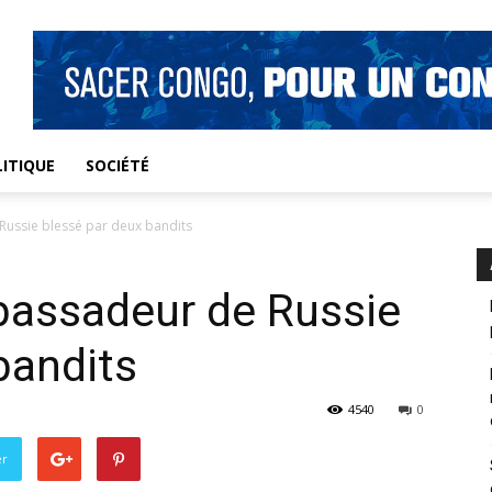
ITIQUE
SOCIÉTÉ
ussie blessé par deux bandits
bassadeur de Russie
bandits
4540
0
er