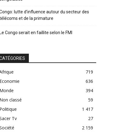
Congo: lutte d’influence autour du secteur des
télécoms et de la primature
Le Congo serait en faillite selon le FMI
CATÉGORIES
Afrique
719
Economie
636
Monde
394
Non classé
59
Politique
1 417
Sacer Tv
27
Société
2 159