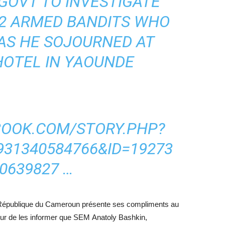
GOVT TO INVESTIGATE
2 ARMED BANDITS WHO
AS HE SOJOURNED AT
HOTEL IN YAOUNDE
BOOK.COM/STORY.PHP?
931340584766&ID=19273
40639827
…
 République du Cameroun présente ses compliments au
eur de les informer que
SEM
Anatoly Bashkin,