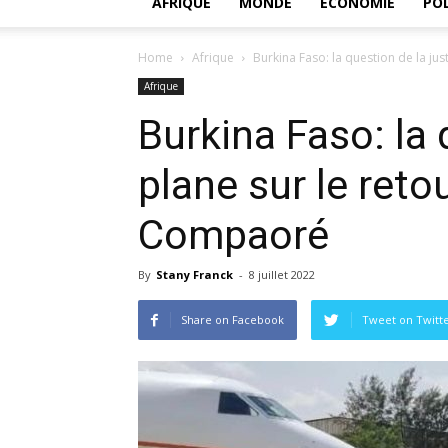
AFRIQUE
MONDE
ECONOMIE
POL
Home
Afrique
Burkina Faso: la question de la just
Afrique
Burkina Faso: la 
plane sur le reto
Compaoré
By
Stany Franck
-
8 juillet 2022
Share on Facebook
Tweet on Twitt