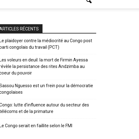
ARTICLES RÉCENTS
Le plaidoyer contre la médiocrité au Congo post
parti congolais du travail (PCT)
Les voleurs en deuil: la mort de Firmin Ayessa
révèle la persistance des rites Andzimba au
coeur du pouvoir
Sassou Nguesso est un frein pour la démocratie
congolaises
Congo: lutte d’influence autour du secteur des
télécoms et de la primature
Le Congo serait en faillite selon le FMI