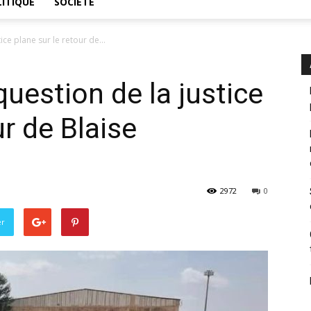
ITIQUE
SOCIÉTÉ
ice plane sur le retour de...
question de la justice
ur de Blaise
2972
0
er