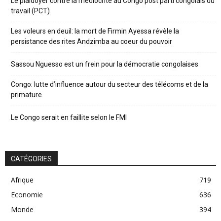
Le plaidoyer contre la médiocrité au Congo post parti congolais du
travail (PCT)
Les voleurs en deuil: la mort de Firmin Ayessa révèle la
persistance des rites Andzimba au coeur du pouvoir
Sassou Nguesso est un frein pour la démocratie congolaises
Congo: lutte d’influence autour du secteur des télécoms et de la
primature
Le Congo serait en faillite selon le FMI
CATÉGORIES
Afrique
719
Economie
636
Monde
394