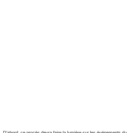
D’abord, ce procès devra faire la lumière sur les événements du