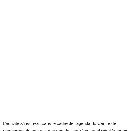
L’activité s’inscrivait dans le cadre de l’agenda du Centre de
ressources du conte et des arts de l’oralité qui rend régulièrement