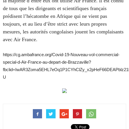
la majorité d’entre eux ont utilisé Air France. Il est connu
de tous que les dirigeants et scientifiques français
prédisent l’hécatombe en Afrique qui ne vient pas
toujours, et au lieu d’être strict avec leurs propres
mesures, les autorités congolaises jouent les complaisants
avec Air France.
https://cg.ambafrance.org/Covid-19-Nouveau-vol-commercial-
special-d-Air-France-au-depart-de-Brazzaville?
fbclid=IwAR3Zoma5EHL7eOq1P1CYhClZy_x2pHeF66DEAPblz2
U