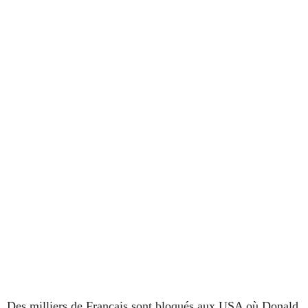
Des milliers de Français sont bloqués aux USA où Donald