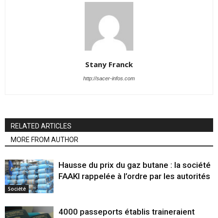
Stany Franck
http://sacer-infos.com
RELATED ARTICLES
MORE FROM AUTHOR
Hausse du prix du gaz butane : la société
FAAKI rappelée à l’ordre par les autorités
Société
4000 passeports établis traineraient