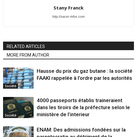
Stany Franck
http://sacer-infos.com
RELATED ARTICLES
MORE FROM AUTHOR
Hausse du prix du gaz butane : la société
FAAKI rappelée à l’ordre par les autorités
Société
4000 passeports établis traineraient
dans les tiroirs de la préfecture selon le
ministère de l’interieur
Société
ENAM: Des admissions fondées sur la
parentocratie au détriment de la