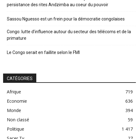
persistance des rites Andzimba au coeur du pouvoir
Sassou Nguesso est un frein pour la démocratie congolaises
Congo: lutte d’influence autour du secteur des télécoms et de la
primature
Le Congo serait en faillite selon le FMI
CATÉGORIES
Afrique
719
Economie
636
Monde
394
Non classé
59
Politique
1 417
Sacer Tv
27