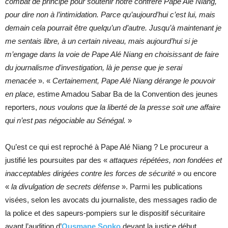
combat de principe pour soutenir notre confrère Pape Alé Niang,
pour dire non à l’intimidation. Parce qu’aujourd’hui c’est lui, mais
demain cela pourrait être quelqu’un d’autre. Jusqu’à maintenant je
me sentais libre, à un certain niveau, mais aujourd’hui si je
m’engage dans la voie de Pape Alé Niang en choisissant de faire
du journalisme d’investigation, là je pense que je serai
menacée
». «
Certainement, Pape Alé Niang dérange le pouvoir
en place,
estime Amadou Sabar Ba de la Convention des jeunes
reporters,
nous voulons que la liberté de la presse soit une affaire
qui n’est pas négociable au Sénégal.
»
Qu’est ce qui est reproché à Pape Alé Niang ? Le procureur a
justifié les poursuites par des «
attaques répétées, non fondées et
inacceptables dirigées contre les forces de sécurité
» ou encore
«
la divulgation de secrets défense
». Parmi les publications
visées, selon les avocats du journaliste, des messages radio de
la police et des sapeurs-pompiers sur le dispositif sécuritaire
avant l’audition d’
Ousmane Sonko
devant la justice début