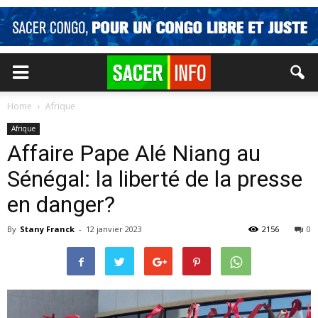
Home
Afrique
Afrique
Affaire Pape Alé Niang au
Sénégal: la liberté de la presse
en danger?
By
Stany Franck
-
12 janvier 2023
2156
0