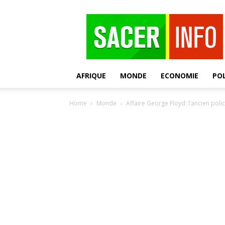
SACER
AFRIQUE
MONDE
ECONOMIE
POL
Home
Monde
Affaire George Floyd: l’ancien poli