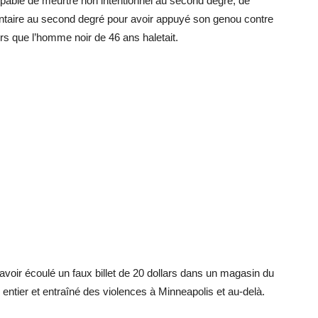
upable de meurtre non intentionnel au second degré, de
ontaire au second degré pour avoir appuyé son genou contre
rs que l’homme noir de 46 ans haletait.
avoir écoulé un faux billet de 20 dollars dans un magasin du
entier et entraîné des violences à Minneapolis et au-delà.