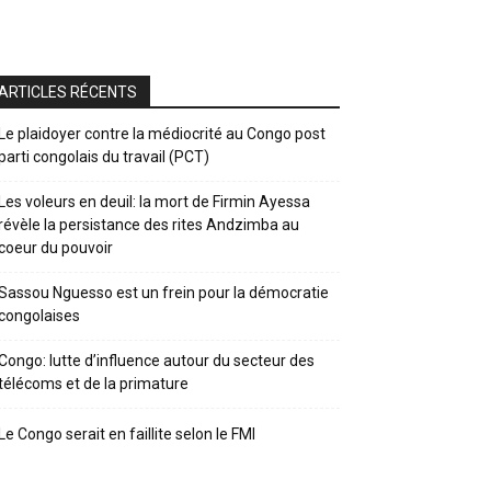
ARTICLES RÉCENTS
Le plaidoyer contre la médiocrité au Congo post
parti congolais du travail (PCT)
Les voleurs en deuil: la mort de Firmin Ayessa
révèle la persistance des rites Andzimba au
coeur du pouvoir
Sassou Nguesso est un frein pour la démocratie
congolaises
Congo: lutte d’influence autour du secteur des
télécoms et de la primature
Le Congo serait en faillite selon le FMI