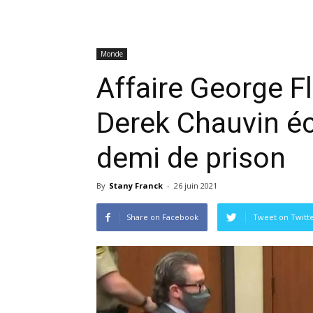
Monde
Affaire George Fl
Derek Chauvin éc
demi de prison
By
Stany Franck
-
26 juin 2021
Share on Facebook
Tweet on Twitt