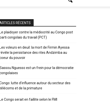
ARTICLES RÉCENTS
Le plaidoyer contre la médiocrité au Congo post
parti congolais du travail (PCT)
Les voleurs en deuil: la mort de Firmin Ayessa
révèle la persistance des rites Andzimba au
coeur du pouvoir
Sassou Nguesso est un frein pour la démocratie
congolaises
Congo: lutte d’influence autour du secteur des
télécoms et de la primature
Le Congo serait en faillite selon le FMI