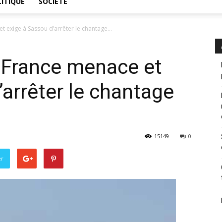
ITIQUE
SOCIÉTÉ
et exige à Sassou d’arrêter le chantage...
a France menace et
’arrêter le chantage
15149
0
er