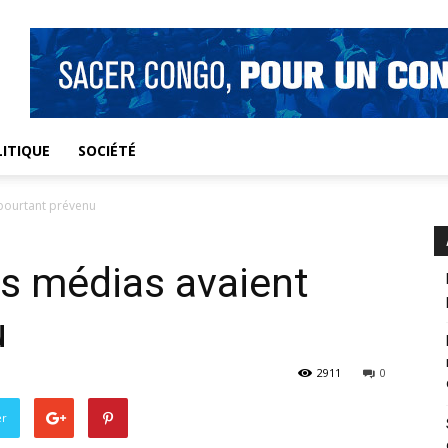
ITIQUE
SOCIÉTÉ
 pourtant prévenu
es médias avaient
u
2911
0
er