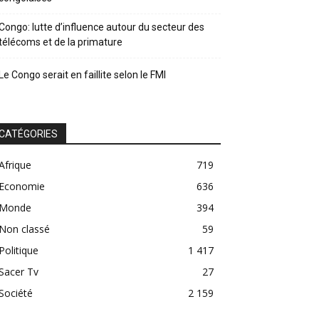
Congo: lutte d’influence autour du secteur des
télécoms et de la primature
Le Congo serait en faillite selon le FMI
CATÉGORIES
Afrique
719
Economie
636
Monde
394
Non classé
59
Politique
1 417
Sacer Tv
27
Société
2 159