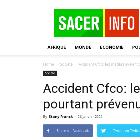
SACER
AFRIQUE
MONDE
ECONOMIE
POL
Home
Société
Accident Cfco: les médias avaient
Société
Accident Cfco: l
pourtant préven
By
Stany Franck
-
26 janvier 2022
Share on Facebook
Tweet on Twitt