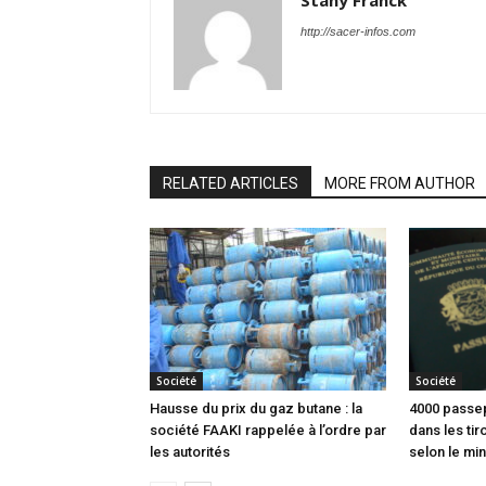
Stany Franck
http://sacer-infos.com
RELATED ARTICLES
MORE FROM AUTHOR
Société
Société
Hausse du prix du gaz butane : la
4000 passep
société FAAKI rappelée à l’ordre par
dans les tir
les autorités
selon le min