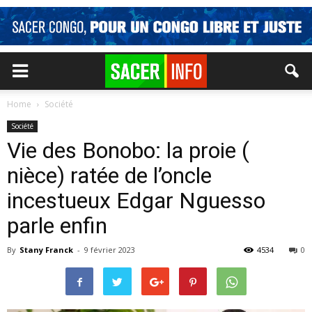
Home
Société
Société
Vie des Bonobo: la proie (
nièce) ratée de l’oncle
incestueux Edgar Nguesso
parle enfin
By
Stany Franck
-
9 février 2023
4534
0