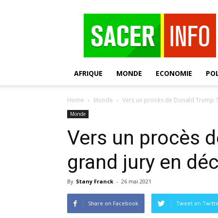
SACER
AFRIQUE
MONDE
ECONOMIE
POL
Home
Monde
Vers un procès de Donald Trump ? 
Monde
Vers un procès 
grand jury en dé
By
Stany Franck
-
26 mai 2021
Share on Facebook
Tweet on Twitt