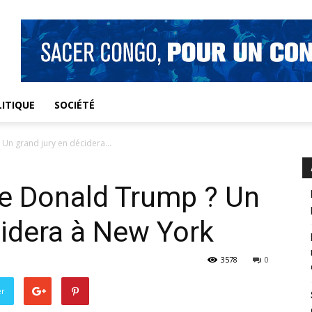
ITIQUE
SOCIÉTÉ
Un grand jury en décidera...
de Donald Trump ? Un
cidera à New York
3578
0
er