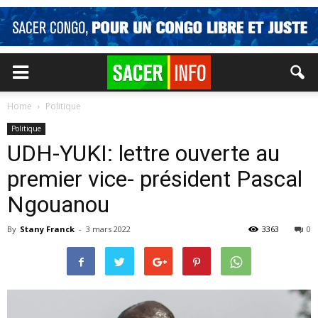
Home
Politique
Politique
UDH-YUKI: lettre ouverte au
premier vice- président Pascal
Ngouanou
By
Stany Franck
-
3 mars 2022
3363
0