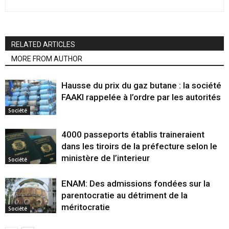
RELATED ARTICLES
MORE FROM AUTHOR
Hausse du prix du gaz butane : la société
FAAKI rappelée à l’ordre par les autorités
Société
4000 passeports établis traineraient
dans les tiroirs de la préfecture selon le
ministère de l’interieur
Société
ENAM: Des admissions fondées sur la
parentocratie au détriment de la
méritocratie
Société