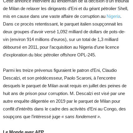
Cette annonce intervient au lendemain de la décision d’un tribunal
de Milan de relaxer les dirigeants d’Eni et du géant pétrolier Shell,
mis en cause dans une vaste affaire de corruption au
Nigeria
.
Dans ce procès retentissant, le parquet italien soupçonnait les
deux groupes d’avoir versé 1,092 milliard de dollars de pots-de-
vin (environ 914 millions d’euros), sur un total de 1,3 milliard
déboursé en 2011, pour l’acquisition au Nigeria d’une licence
d’exploration du bloc pétrolier offshore OPL-245.
Parmi les treize prévenus figuraient le patron d’Eni, Claudio
Descalzi, et son prédécesseur, Paolo Scaroni, à l’encontre
desquels le parquet de Milan avait requis en juillet des peines de
huit ans de prison pour corruption. M. Descalzi est visé par une
autre enquête diligentée en 2019 par le parquet de Milan pour
conflit d’intérêts dans le cadre des activités d’Eni au Congo, des
soupçons que l’intéressé juge
« sans fondement »
.
Le Monde avec AFP