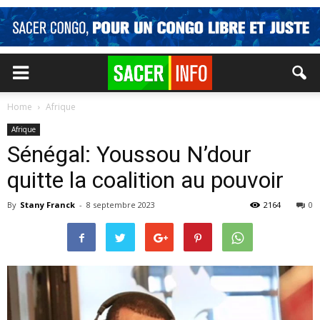
Home
Afrique
Afrique
Sénégal: Youssou N’dour
quitte la coalition au pouvoir
By
Stany Franck
-
8 septembre 2023
2164
0