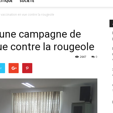
ITIQUE
SOCIÉTÉ
vaccination en vue contre la rougeole
: une campagne de
ue contre la rougeole
2647
0
er