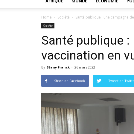
AFRIQUE
MONDE
ECONOMIE
POL
Home
Société
Santé publique : une campagne de 
Société
Santé publique 
vaccination en v
By
Stany Franck
-
26 mars 2022
Share on Facebook
Tweet on Twitt