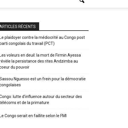
ARTICLES RÉCENTS
Le plaidoyer contre la médiocrité au Congo post
parti congolais du travail (PCT)
Les voleurs en deuil: la mort de Firmin Ayessa
révèle la persistance des rites Andzimba au
coeur du pouvoir
Sassou Nguesso est un frein pour la démocratie
congolaises
Congo: lutte d’influence autour du secteur des
télécoms et de la primature
Le Congo serait en faillite selon le FMI