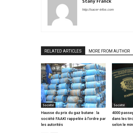
Stany Franck
http://sacer-infos.com
RELATED ARTICLES
MORE FROM AUTHOR
Société
Société
Hausse du prix du gaz butane : la
4000 passep
société FAAKI rappelée à l’ordre par
dans les tir
les autorités
selon le min